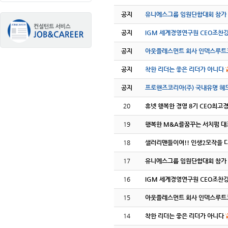
공지
유니에스그룹 임원단합대회 참가
공지
IGM 세계경영연구원 CEO조찬
공지
아웃플레스먼트 회사 인덱스루트
공지
착한 리더는 좋은 리더가 아니다
공지
프로핸즈코리아(주) 국내유명 헤
20
휴넷 행복한 경영 8기 CEO최고
19
행복한 M&A를꿈꾸는 서치펌 대
18
샐러리맨들이여!! 인생2모작을 다
17
유니에스그룹 임원단합대회 참가
16
IGM 세계경영연구원 CEO조찬
15
아웃플레스먼트 회사 인덱스루트
14
착한 리더는 좋은 리더가 아니다