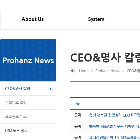
About Us
System
CEO&명사 칼
Prohanz News
Home
Prohanz News
CEO&
CEO&명사 칼럼
컨설턴트 칼럼
No
공지
휴넷 행복한 경영 8기 CEO최고
프로핸즈 뉴스
공지
행복한 M&A를꿈꾸는 서치펌 대
HR&노무 정보
공지
샐러리맨들이여!! 인생2모작을 다