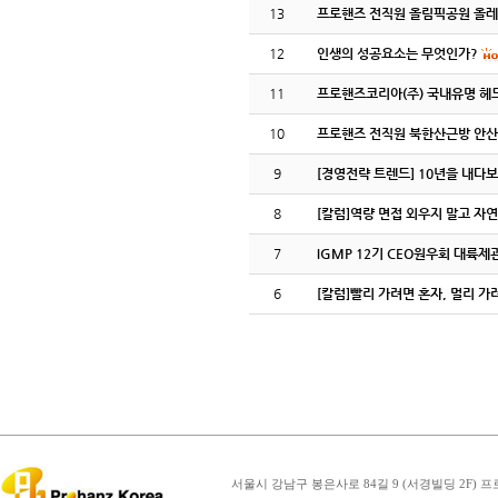
13
프로핸즈 전직원 올림픽공원 올레
12
인생의 성공요소는 무엇인가?
11
프로핸즈코리아(주) 국내유명 헤
10
프로핸즈 전직원 북한산근방 안산
9
[경영전략 트렌드] 10년을 내다
8
[칼럼]역량 면접 외우지 말고 자연
7
IGMP 12기 CEO원우회 대륙
6
[칼럼]빨리 가려면 혼자, 멀리 가
서울시 강남구 봉은사로 84길 9 (서경빌딩 2F) 프로핸즈코리