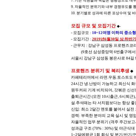
7.
기존 직원들과 똑같은 형평성으로 대
9.
자율적인 분위기와 내부 경쟁유도를 
10.
분기별로 성과에 따른 포상수여 및 
모집 규모 및 모집기간
◆
-
-
모집규모
:
10~12
여명 이하의 중소형
-
모집기간
:
2019
년
6
월
30
일 상.하반
-
근무지
:
강남구 삼성동 프로핸즈코
(9
호선 삼성중앙역
6
번출구에서
서울시 강남구 삼성동 봉은사로
84
길
9
프로핸즈 분위기 및 복리후생
◆
카페테리어에서 라면
.
우동
.
토스트도 해
24
시간 냉
.
난방이 가능하고 최신식 
원두커피 기계 비치되어
,
갓볶은 신선
출퇴근시간
(
오전
10
시출근
, 6
시퇴근
)
설
.
추석때는 타 서치펌보다는 항상 좋
신입
:
최소
2
달간 멘토를 붙여서 실전
경력
:
부족한 분야의 교육 실시 및 영
자율적인 업무 분위기
(
격주 주간보고
성과급 구조
(70% : 30%)
및 야근식대
1~2
달에평균
1
회 회식 및 분기
/
반기
/