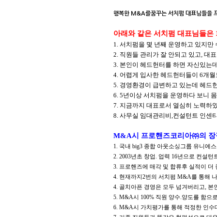
행복한
M&A
를꿈꾸는 서치펌 대표님들을 
아래와 같은 서치펌 대표님들은
1.
서치펌을 몇 년째 운영하고 있지만
2.
직원들 관리가 잘 안되고 있고
,
대표
3.
본인이 헤드헌터를 하면 자신있는
4.
어렵게 입사한 헤드헌터들이
6
개월
5.
경영환경이 급변하고 있는데 헤드
6. 5
년이상 서치펌을 운영하다 보니 몸
7.
지금까지 대표로서 열심히 노력하
8.
사무실 임대관리비
,
컨설턴트 인센
M&A
시 프로핸즈코리아㈜의 장
1.
국내
big3
종합 아웃소싱그룹 유니에
2. 2003
년초 창업
.
업력
16
년으로 컨설턴트
3.
프로핸즈에 매각 및 합류후 실적이 더
4.
현재까지
2
번의 서치펌
M&A
를 통해 
4.
골치아픈 경영은 모두 넘겨버리고
,
본
5. M&A
시
100%
직원 양수
.
양도를 함으로
6. M&A
시 가치평가를 통해 적정한 인