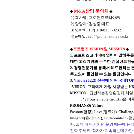
M&A
상담
문의처
◆
◆
1)
회사명
:
프로핸즈코리아㈜
2)
담당자
:
김성중 대표
3)
연락처
: HP) 010-8255-0232
4) e-
메일
:
ceo@prohanzkorea.co.kr
◆
프로핸즈
VISION
및
MISSION
◆
1.
프로핸즈코리아㈜ 업력이 말해주듯
대한 고객기반과 우수한 컨설턴트진
2.
경영전문가를 통해서 헤드헌터는 
주고있어 몰입할 수 있는 환경입니다
.
3. Vision 2022!!
전략에 의해 국내
TOP
VISION
:
고객에게 가장 사랑받는
H
MISSION
:
급변하는경영환경과 치열
성장
(Sustainable Growth)
을 이
PROHANZ6 Values
Passion(
열정
), Love(
동료애
), Challeng
Integrity(
윤리의식
), Collaboration (
협
자, 골치 아픈 서치펌 운영 때문에 
전화 주세요. 적자가 지속되는데 가만